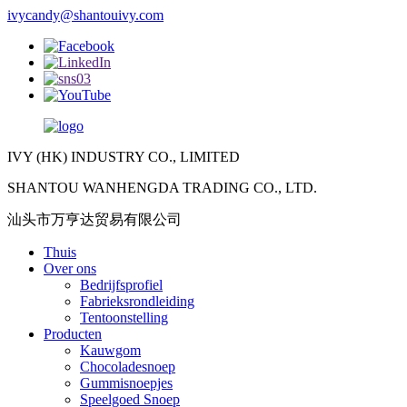
ivycandy@shantouivy.com
IVY (HK) INDUSTRY CO., LIMITED
SHANTOU WANHENGDA TRADING CO., LTD.
汕头市万亨达贸易有限公司
Thuis
Over ons
Bedrijfsprofiel
Fabrieksrondleiding
Tentoonstelling
Producten
Kauwgom
Chocoladesnoep
Gummisnoepjes
Speelgoed Snoep