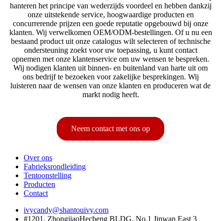
hanteren het principe van wederzijds voordeel en hebben dankzij
onze uitstekende service, hoogwaardige producten en
concurrerende prijzen een goede reputatie opgebouwd bij onze
klanten. Wij verwelkomen OEM/ODM-bestellingen. Of u nu een
bestaand product uit onze catalogus wilt selecteren of technische
ondersteuning zoekt voor uw toepassing, u kunt contact
opnemen met onze klantenservice om uw wensen te bespreken.
Wij nodigen klanten uit binnen- en buitenland van harte uit om
ons bedrijf te bezoeken voor zakelijke besprekingen. Wij
luisteren naar de wensen van onze klanten en produceren wat de
markt nodig heeft.
Neem contact met ons op
Over ons
Fabrieksrondleiding
Tentoonstelling
Producten
Contact
ivycandy@shantouivy.com
#1201, ZhongjiaoHecheng BLDG, No.1 Jinwan East 3