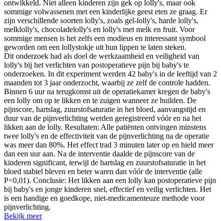
ontwikkeld. Niet alleen kinderen zijn gek op lolly's, maar ook
sommige volwassenen met een kinderlijke geest eten ze graag. Er
zijn verschillende soorten lolly's, zoals gel-lolly's, harde lolly's,
melklolly's, chocoladelolly's en lolly's met melk en fruit. Voor
sommige mensen is het zelfs een modieus en interessant symbool
geworden om een ​​lollystokje uit hun lippen te laten steken.
Dit onderzoek had als doel de werkzaamheid en veiligheid van
lolly's bij het verlichten van postoperatieve pijn bij baby's te
onderzoeken. In dit experiment werden 42 baby's in de leeftijd van 2
maanden tot 3 jaar onderzocht, waarbij ze zelf de controle hadden.
Binnen 6 uur na terugkomst uit de operatiekamer kregen de baby's
een lolly om op te likken en te zuigen wanneer ze huilden. De
pijnscore, hartslag, zuurstofsaturatie in het bloed, aanvangstijd en
duur van de pijnverlichting werden geregistreerd vóór en na het
likken aan de lolly. Resultaten: Alle patiënten ontvingen minstens
twee lolly's en de effectiviteit van de pijnverlichting na de operatie
was meer dan 80%. Het effect trad 3 minuten later op en hield meer
dan een uur aan. Na de interventie daalde de pijnscore van de
kinderen significant, terwijl de hartslag en zuurstofsaturatie in het
bloed stabiel bleven en beter waren dan vóór de interventie (alle
P<0,01). Conclusie: Het likken aan een lolly kan postoperatieve pijn
bij baby's en jonge kinderen snel, effectief en veilig verlichten. Het
is een handige en goedkope, niet-medicamenteuze methode voor
pijnverlichting.
Bekijk meer