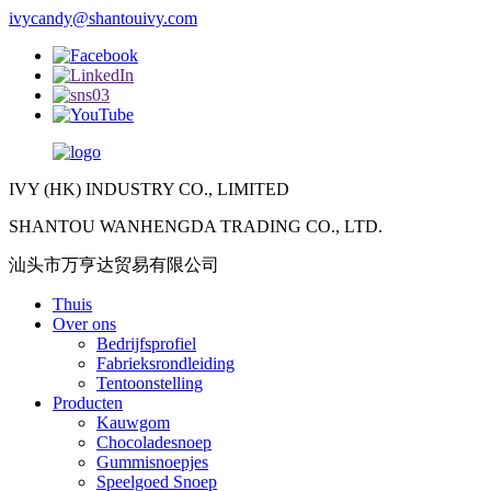
ivycandy@shantouivy.com
IVY (HK) INDUSTRY CO., LIMITED
SHANTOU WANHENGDA TRADING CO., LTD.
汕头市万亨达贸易有限公司
Thuis
Over ons
Bedrijfsprofiel
Fabrieksrondleiding
Tentoonstelling
Producten
Kauwgom
Chocoladesnoep
Gummisnoepjes
Speelgoed Snoep