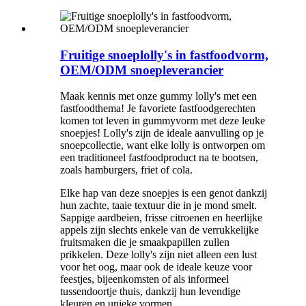
Fruitige snoeplolly's in fastfoodvorm,
OEM/ODM snoepleverancier
Maak kennis met onze gummy lolly's met een
fastfoodthema! Je favoriete fastfoodgerechten
komen tot leven in gummyvorm met deze leuke
snoepjes! Lolly's zijn de ideale aanvulling op je
snoepcollectie, want elke lolly is ontworpen om
een ​​traditioneel fastfoodproduct na te bootsen,
zoals hamburgers, friet of cola.
Elke hap van deze snoepjes is een genot dankzij
hun zachte, taaie textuur die in je mond smelt.
Sappige aardbeien, frisse citroenen en heerlijke
appels zijn slechts enkele van de verrukkelijke
fruitsmaken die je smaakpapillen zullen
prikkelen. Deze lolly's zijn niet alleen een lust
voor het oog, maar ook de ideale keuze voor
feestjes, bijeenkomsten of als informeel
tussendoortje thuis, dankzij hun levendige
kleuren en unieke vormen.