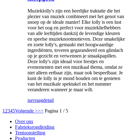
Muzieklolly's zijn een heerlijke traktatie die het
plezier van muziek combineert met het genot van
snoep op de ideale manier! Elke lolly is een lust
voor het oog en perfect voor muziekliefhebbers
van alle leeftijden dankzij de levendige kleuren
en speelse muzieknootmotieven. Deze smakelijke
en zoete lolly's, gemaakt met hoogwaardige
ingrediënten, toveren gegarandeerd een glimlach
op je gezicht en verwennen je smaakpapillen.
Deze lolly's zijn ideaal voor feestjes en
evenementen met een muzikaal thema, omdat ze
niet alleen eetbaar zijn, maar ook bespeelbaar. Je
kunt de lolly in je mond houden om te genieten
van het muzikale spektakel en het nummer
veranderen wanneer je maar wilt.
navraag
detail
1
2
3
4
5
Volgende >
>>
Pagina 1 / 5
Over ons
Fabrieksrondleiding
Tentoonstelling
Producten