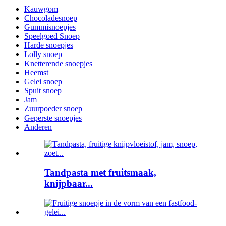
Kauwgom
Chocoladesnoep
Gummisnoepjes
Speelgoed Snoep
Harde snoepjes
Lolly snoep
Knetterende snoepjes
Heemst
Gelei snoep
Spuit snoep
Jam
Zuurpoeder snoep
Geperste snoepjes
Anderen
Tandpasta met fruitsmaak,
knijpbaar...