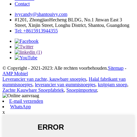
Contact
ivycandy@shantouivy.com
#1201, ZhongjiaoHecheng BLDG, No.1 Jinwan East 3
Street, Xinjin Street, Longhu District, Shantou, Guangdong
Tel: +8615913944355
© Copyright - 2021-2023: Alle rechten voorbehouden.
Sitemap
-
AMP Mobiel
Leverancier van zachte, kauwbare snoepjes
,
Halal fabrikant van
gummisnoepjes
,
leverancier van gummisnoepjes
,
knijpjam snoep
,
Zachte Kauwbare Snoepfabriek
,
Snoepimporteur
,
E-mail verzenden
WhatsApp
x