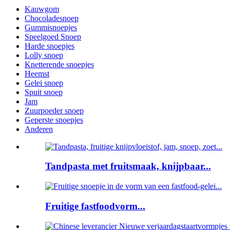
Kauwgom
Chocoladesnoep
Gummisnoepjes
Speelgoed Snoep
Harde snoepjes
Lolly snoep
Knetterende snoepjes
Heemst
Gelei snoep
Spuit snoep
Jam
Zuurpoeder snoep
Geperste snoepjes
Anderen
Tandpasta met fruitsmaak, knijpbaar...
Fruitige fastfoodvorm...