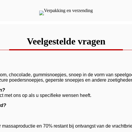
Veelgestelde vragen
wgom, chocolade, gummisnoepjes, snoep in de vorm van speelgoed
 zure poedersnoepjes, geperste snoepjes en andere zoetighede
en?
t met ons op als u specifieke wensen heeft.
rd?
r massaproductie en 70% restant bij ontvangst van de vrachtbri