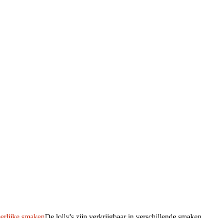
eerlijke smaken
De lolly's zijn verkrijgbaar in verschillende smaken,