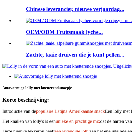
Chinese leverancier, nieuwe verjaardag...
OEM/ODM Fruitsmaak lyche...
Zachte, taaie druiven die je kunt pellen...
Autovormige lolly met knetterend snoepje
Korte beschrijving:
Introductie van de
populaire Latijns-Amerikaanse snack
Een lolly met 
Het knallen van lolly's is een
unieke en prachtige mix
dat de harten va
Deze nieuwe lekkernij heeft
een levendige lolly
aan het ene uiteinde en