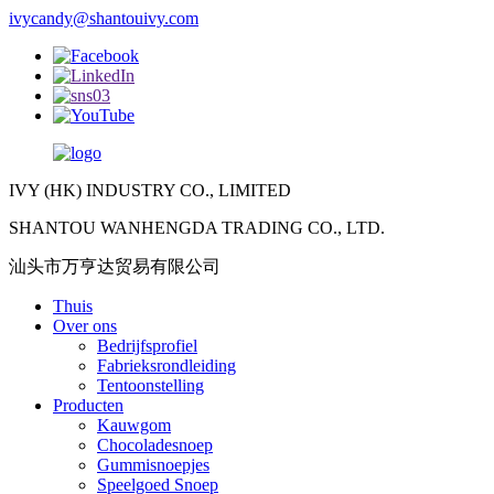
ivycandy@shantouivy.com
IVY (HK) INDUSTRY CO., LIMITED
SHANTOU WANHENGDA TRADING CO., LTD.
汕头市万亨达贸易有限公司
Thuis
Over ons
Bedrijfsprofiel
Fabrieksrondleiding
Tentoonstelling
Producten
Kauwgom
Chocoladesnoep
Gummisnoepjes
Speelgoed Snoep