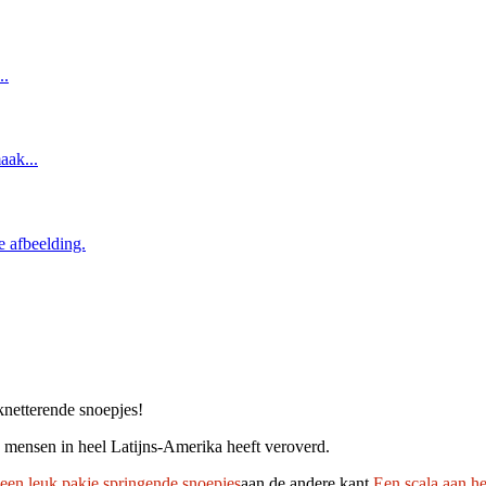
knetterende snoepjes!
n mensen in heel Latijns-Amerika heeft veroverd.
een leuk pakje springende snoepjes
aan de andere kant.
Een scala aan h