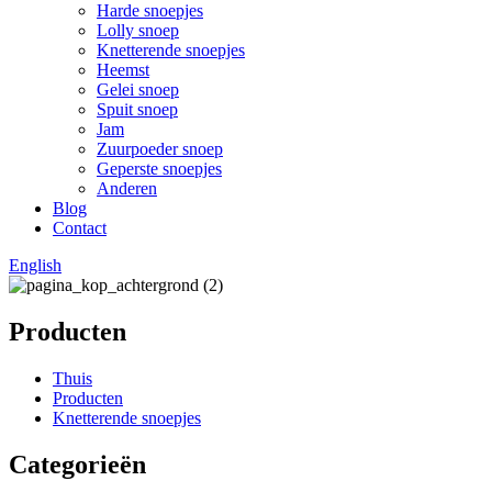
Harde snoepjes
Lolly snoep
Knetterende snoepjes
Heemst
Gelei snoep
Spuit snoep
Jam
Zuurpoeder snoep
Geperste snoepjes
Anderen
Blog
Contact
English
Producten
Thuis
Producten
Knetterende snoepjes
Categorieën