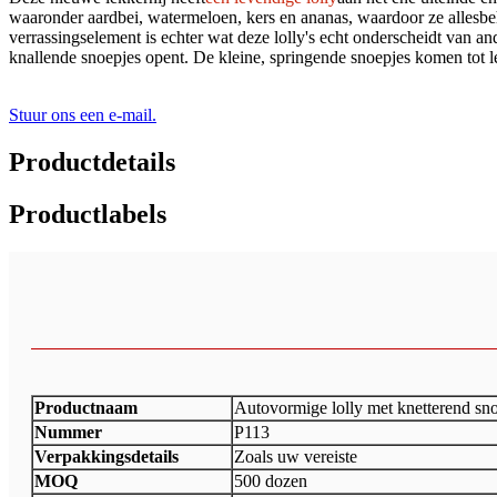
waaronder aardbei, watermeloen, kers en ananas, waardoor ze allesbeha
verrassingselement is echter wat deze lolly's echt onderscheidt van an
knallende snoepjes opent. De kleine, springende snoepjes komen tot lev
Stuur ons een e-mail.
Productdetails
Productlabels
Productnaam
Autovormige lolly met knetterend sn
Nummer
P113
Verpakkingsdetails
Zoals uw vereiste
MOQ
500 dozen