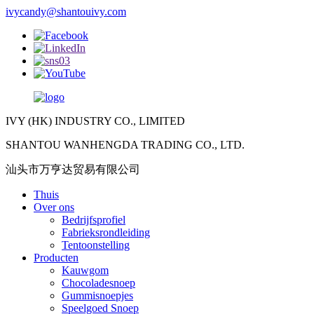
ivycandy@shantouivy.com
IVY (HK) INDUSTRY CO., LIMITED
SHANTOU WANHENGDA TRADING CO., LTD.
汕头市万亨达贸易有限公司
Thuis
Over ons
Bedrijfsprofiel
Fabrieksrondleiding
Tentoonstelling
Producten
Kauwgom
Chocoladesnoep
Gummisnoepjes
Speelgoed Snoep