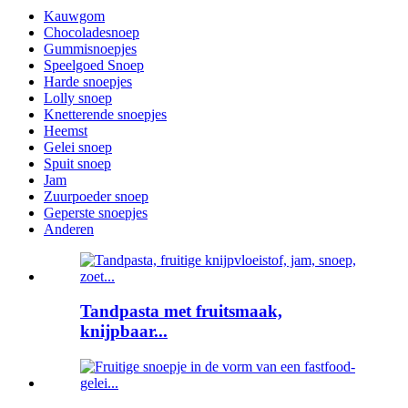
Kauwgom
Chocoladesnoep
Gummisnoepjes
Speelgoed Snoep
Harde snoepjes
Lolly snoep
Knetterende snoepjes
Heemst
Gelei snoep
Spuit snoep
Jam
Zuurpoeder snoep
Geperste snoepjes
Anderen
Tandpasta met fruitsmaak,
knijpbaar...