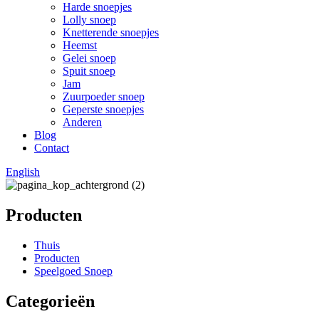
Harde snoepjes
Lolly snoep
Knetterende snoepjes
Heemst
Gelei snoep
Spuit snoep
Jam
Zuurpoeder snoep
Geperste snoepjes
Anderen
Blog
Contact
English
Producten
Thuis
Producten
Speelgoed Snoep
Categorieën