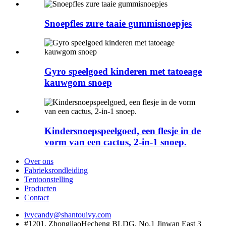
Snoepfles zure taaie gummisnoepjes
Gyro speelgoed kinderen met tatoeage
kauwgom snoep
Kindersnoepspeelgoed, een flesje in de
vorm van een cactus, 2-in-1 snoep.
Over ons
Fabrieksrondleiding
Tentoonstelling
Producten
Contact
ivycandy@shantouivy.com
#1201, ZhongjiaoHecheng BLDG, No.1 Jinwan East 3