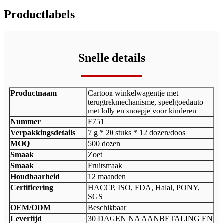
Productlabels
Snelle details
Productnaam
Cartoon winkelwagentje met
terugtrekmechanisme, speelgoedauto
met lolly en snoepje voor kinderen
Nummer
F751
Verpakkingsdetails
7 g * 20 stuks * 12 dozen/doos
MOQ
500 dozen
Smaak
Zoet
Smaak
Fruitsmaak
Houdbaarheid
12 maanden
Certificering
HACCP, ISO, FDA, Halal, PONY,
SGS
OEM/ODM
Beschikbaar
Levertijd
30 DAGEN NA AANBETALING EN