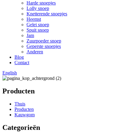
Harde snoepjes
Lolly snoep
Knetterende snoepjes
Heemst
Gelei snoep
Spuit snoep
Jam
Zuurpoeder snoep
Geperste snoepjes
Anderen
Blog
Contact
English
Producten
Thuis
Producten
Kauwgom
Categorieën