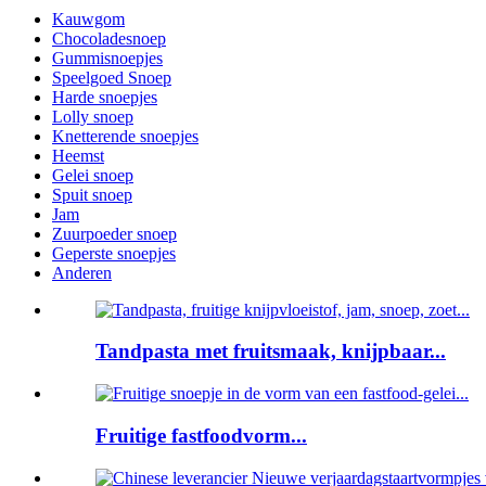
Kauwgom
Chocoladesnoep
Gummisnoepjes
Speelgoed Snoep
Harde snoepjes
Lolly snoep
Knetterende snoepjes
Heemst
Gelei snoep
Spuit snoep
Jam
Zuurpoeder snoep
Geperste snoepjes
Anderen
Tandpasta met fruitsmaak, knijpbaar...
Fruitige fastfoodvorm...