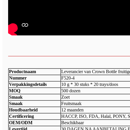
Productnaam
Leverancier van Crown Bottle fruit
Nummer
F520-4
Verpakkingsdetails
10 g * 30 stuks * 20 trays/doos
MOQ
500 dozen
Smaak
Zoet
Smaak
Fruitsmaak
Houdbaarheid
12 maanden
Certificering
HACCP, ISO, FDA, Halal, PONY, 
OEM/ODM
Beschikbaar
Levertijd
30 DAGEN NA AANBETALING 