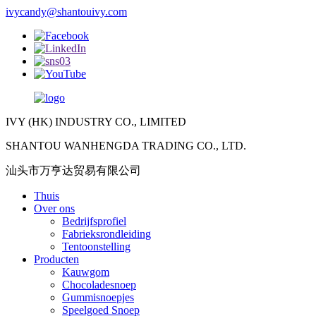
ivycandy@shantouivy.com
IVY (HK) INDUSTRY CO., LIMITED
SHANTOU WANHENGDA TRADING CO., LTD.
汕头市万亨达贸易有限公司
Thuis
Over ons
Bedrijfsprofiel
Fabrieksrondleiding
Tentoonstelling
Producten
Kauwgom
Chocoladesnoep
Gummisnoepjes
Speelgoed Snoep