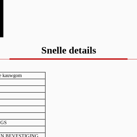
Snelle details
ige kauwgom
SGS
EN BEVESTIGING