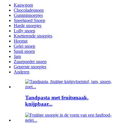
Kauwgom
Chocoladesnoep
Gummisnoepjes
Speelgoed Snoep
Harde snoepjes
Lolly snoep
Knetterende snoepjes
Heemst
Gelei snoep
Spuit snoep
Jam
Zuurpoeder snoep
Geperste snoepjes
Anderen
Tandpasta met fruitsmaak,
knijpbaar...