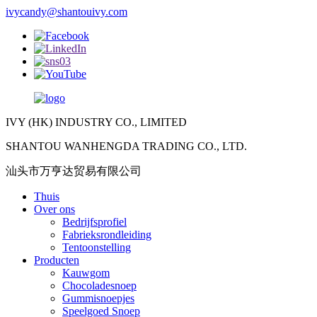
ivycandy@shantouivy.com
IVY (HK) INDUSTRY CO., LIMITED
SHANTOU WANHENGDA TRADING CO., LTD.
汕头市万亨达贸易有限公司
Thuis
Over ons
Bedrijfsprofiel
Fabrieksrondleiding
Tentoonstelling
Producten
Kauwgom
Chocoladesnoep
Gummisnoepjes
Speelgoed Snoep