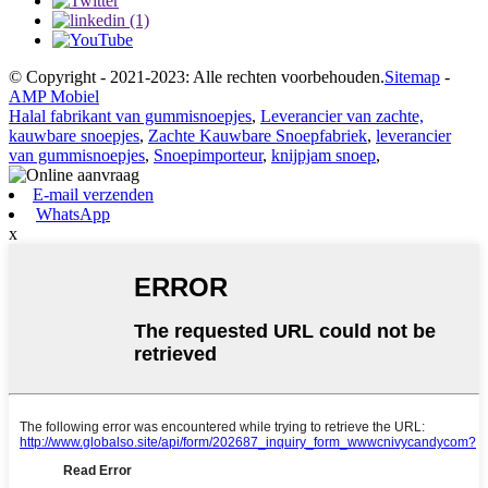
© Copyright - 2021-2023: Alle rechten voorbehouden.
Sitemap
-
AMP Mobiel
Halal fabrikant van gummisnoepjes
,
Leverancier van zachte,
kauwbare snoepjes
,
Zachte Kauwbare Snoepfabriek
,
leverancier
van gummisnoepjes
,
Snoepimporteur
,
knijpjam snoep
,
E-mail verzenden
WhatsApp
x