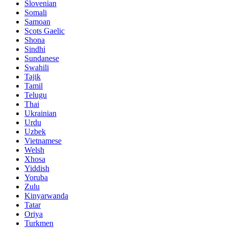
Slovenian
Somali
Samoan
Scots Gaelic
Shona
Sindhi
Sundanese
Swahili
Tajik
Tamil
Telugu
Thai
Ukrainian
Urdu
Uzbek
Vietnamese
Welsh
Xhosa
Yiddish
Yoruba
Zulu
Kinyarwanda
Tatar
Oriya
Turkmen