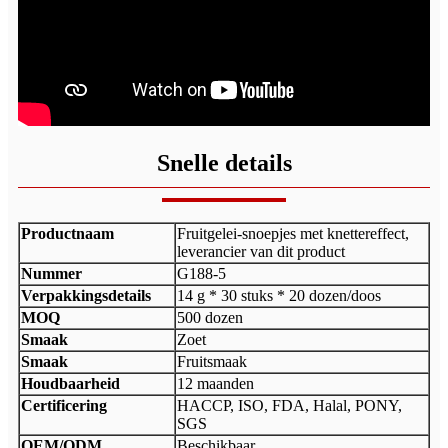
Snelle details
Productnaam
Fruitgelei-snoepjes met knettereffect,
leverancier van dit product
Nummer
G188-5
Verpakkingsdetails
14 g * 30 stuks * 20 dozen/doos
MOQ
500 dozen
Smaak
Zoet
Smaak
Fruitsmaak
Houdbaarheid
12 maanden
Certificering
HACCP, ISO, FDA, Halal, PONY,
SGS
OEM/ODM
Beschikbaar