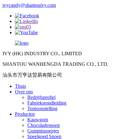
ivycandy@shantouivy.com
IVY (HK) INDUSTRY CO., LIMITED
SHANTOU WANHENGDA TRADING CO., LTD.
汕头市万亨达贸易有限公司
Thuis
Over ons
Bedrijfsprofiel
Fabrieksrondleiding
Tentoonstelling
Producten
Kauwgom
Chocoladesnoep
Gummisnoepjes
Speelgoed Snoep