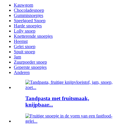
Kauwgom
Chocoladesnoep
Gummisnoepjes
Speelgoed Snoep
Harde snoepjes
Lolly snoep
Knetterende snoepjes
Heemst
Gelei snoep
Spuit snoep
Jam
Zuurpoeder snoep
Geperste snoepjes
Anderen
Tandpasta met fruitsmaak,
knijpbaar...