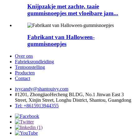
Knijpzakje met zachte, taaie
gummisnoepjes met vloeibare jam...
Fabrikant van Halloween-
gummisnoepjes
Over ons
Fabrieksrondleiding
Tentoonstelling
Producten
Contact
ivycandy@shantouivy.com
#1201, ZhongjiaoHecheng BLDG, No.1 Jinwan East 3
Street, Xinjin Street, Longhu District, Shantou, Guangdong
Tel: +8615913944355