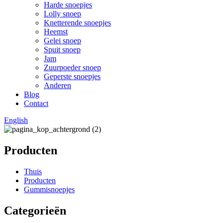
Harde snoepjes
Lolly snoep
Knetterende snoepjes
Heemst
Gelei snoep
Spuit snoep
Jam
Zuurpoeder snoep
Geperste snoepjes
Anderen
Blog
Contact
English
Producten
Thuis
Producten
Gummisnoepjes
Categorieën