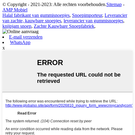
© Copyright - 2021-2023: Alle rechten voorbehouden.
Sitemap
-
AMP Mobiel
Halal fabrikant van gummisnoepjes
,
Snoepimporteur
,
Leverancier
van zachte, kauwbare snoepjes
,
leverancier van gummisnoepjes
,
knijpjam snoep
,
Zachte Kauwbare Snoepfabriek
,
E-mail verzenden
WhatsApp
x