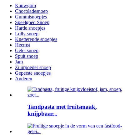
Kauwgom
Chocoladesnoep
Gummisnoepjes
Speelgoed Snoep
Harde snoepjes
Lolly snoep
Knetterende snoepjes
Heemst
Gelei snoep
Spuit snoep
Jam
Zuurpoeder snoep
Geperste snoepjes
Anderen
Tandpasta met fruitsmaak,
knijpbaar...