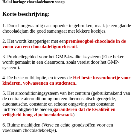
Halal horloge chocoladebonen snoep
Korte beschrijving:
1. Door hoogwaardig cacaopoeder te gebruiken, maak je een gladde
chocoladejam die goed samengaat met lekkere koekjes.
2. Het wordt knapperiger met een
premie
oogbol-
chocolade in de
vorm van een chocoladefiguur
biscuit
.
3. Productiegebied voor het GMP-kwaliteitssysteem (Elke beker
wordt gemaakt in een cleanroom, zoals vereist door het GMP-
systeem).
4. De beste ontbijtoptie, en tevens de
Het beste tussendoortje voor
kinderen, volwassenen en studenten.
.
5. Het airconditioningsysteem van het centrum (gebruikmakend van
de centrale airconditioning om een ​​thermostatisch geregelde,
automatische, constante en schone omgeving met constante
luchtvochtigheid te bieden)
garanderen dat de kwaliteit en
veiligheid hoog zijn
chocolade
snack
)
6. Ruime maaltijden (Verse en echte grondstoffen voor een
voedzaam chocoladekoekje).