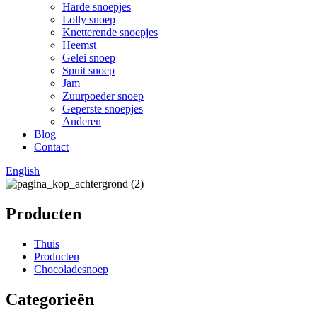
Harde snoepjes
Lolly snoep
Knetterende snoepjes
Heemst
Gelei snoep
Spuit snoep
Jam
Zuurpoeder snoep
Geperste snoepjes
Anderen
Blog
Contact
English
Producten
Thuis
Producten
Chocoladesnoep
Categorieën