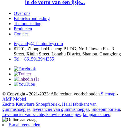
in de vorm van een ijsje...
Over ons
Fabrieksrondleiding
Tentoonstelling
Producten
Contact
ivycandy@shantouivy.com
#1201, ZhongjiaoHecheng BLDG, No.1 Jinwan East 3
Street, Xinjin Street, Longhu District, Shantou, Guangdong
Tel: +8615913944355
© Copyright - 2021-2023: Alle rechten voorbehouden.
Sitemap
-
AMP Mobiel
Zachte Kauwbare Snoepfabriek
,
Halal fabrikant van
gummisnoepjes
,
leverancier van gummisnoepjes
,
Snoepimporteur
,
Leverancier van zachte, kauwbare snoepjes
,
knijpjam snoep
,
E-mail verzenden