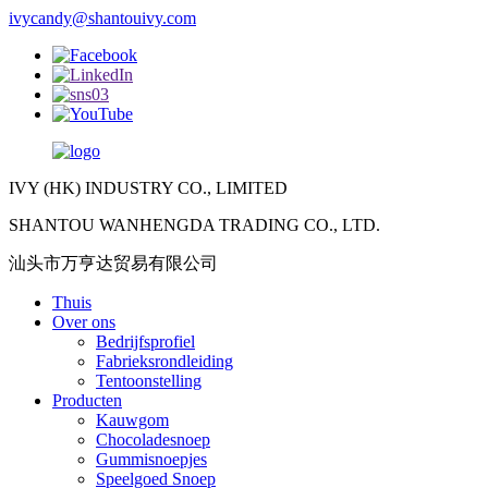
ivycandy@shantouivy.com
IVY (HK) INDUSTRY CO., LIMITED
SHANTOU WANHENGDA TRADING CO., LTD.
汕头市万亨达贸易有限公司
Thuis
Over ons
Bedrijfsprofiel
Fabrieksrondleiding
Tentoonstelling
Producten
Kauwgom
Chocoladesnoep
Gummisnoepjes
Speelgoed Snoep