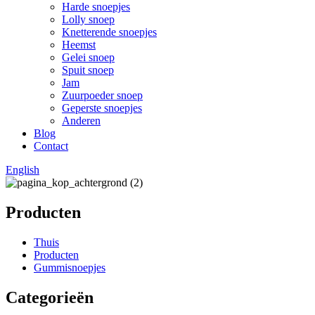
Harde snoepjes
Lolly snoep
Knetterende snoepjes
Heemst
Gelei snoep
Spuit snoep
Jam
Zuurpoeder snoep
Geperste snoepjes
Anderen
Blog
Contact
English
Producten
Thuis
Producten
Gummisnoepjes
Categorieën