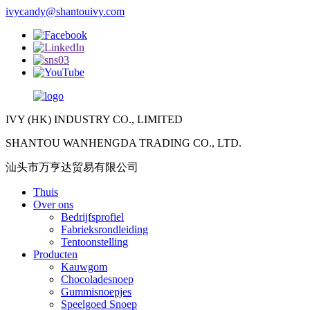
ivycandy@shantouivy.com
IVY (HK) INDUSTRY CO., LIMITED
SHANTOU WANHENGDA TRADING CO., LTD.
汕头市万亨达贸易有限公司
Thuis
Over ons
Bedrijfsprofiel
Fabrieksrondleiding
Tentoonstelling
Producten
Kauwgom
Chocoladesnoep
Gummisnoepjes
Speelgoed Snoep