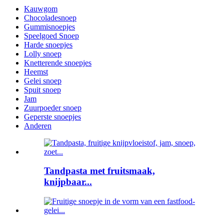
Kauwgom
Chocoladesnoep
Gummisnoepjes
Speelgoed Snoep
Harde snoepjes
Lolly snoep
Knetterende snoepjes
Heemst
Gelei snoep
Spuit snoep
Jam
Zuurpoeder snoep
Geperste snoepjes
Anderen
Tandpasta met fruitsmaak,
knijpbaar...