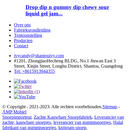
Drop dip n gummy dip chewy sour
liquid gel jam...
Over ons
Fabrieksrondleiding
Tentoonstelling
Producten
Contact
ivycandy@shantouivy.com
#1201, ZhongjiaoHecheng BLDG, No.1 Jinwan East 3
Street, Xinjin Street, Longhu District, Shantou, Guangdong
Tel: +8615913944355
© Copyright - 2021-2023: Alle rechten voorbehouden.
Sitemap
-
AMP Mobiel
Snoepimporteur
,
Zachte Kauwbare Snoepfabriek
,
Leverancier van
zachte, kauwbare snoepjes
,
leverancier van gummisnoepjes
,
Halal
fabrikant van gummisnoepjes
,
knijpjam snoep
,