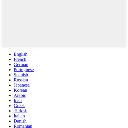
English
French
German
Portuguese
Spanish
Russian
Japanese
Korean
Arabic
Irish
Greek
Turkish
Italian
Danish
Romanian