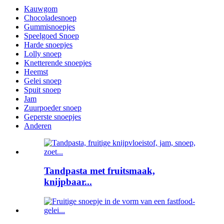
Kauwgom
Chocoladesnoep
Gummisnoepjes
Speelgoed Snoep
Harde snoepjes
Lolly snoep
Knetterende snoepjes
Heemst
Gelei snoep
Spuit snoep
Jam
Zuurpoeder snoep
Geperste snoepjes
Anderen
Tandpasta met fruitsmaak,
knijpbaar...