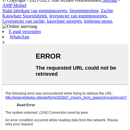
© Copyright - 2021-2023: Alle rechten voorbehouden.
Sitemap
-
AMP Mobiel
Halal fabrikant van gummisnoepjes
,
Snoepimporteur
,
Zachte
Kauwbare Snoepfabriek
,
leverancier van gummisnoepjes
,
Leverancier van zachte, kauwbare snoepjes
,
knijpjam snoep
,
E-mail verzenden
WhatsApp
x