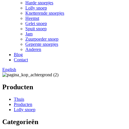
Harde snoepjes
Lolly snoep
Knetterende snoepjes
Heemst
Gelei snoep
Spuit snoep
Jam
Zuurpoeder snoep
Geperste snoepjes
Anderen
Blog
Contact
English
Producten
Thuis
Producten
Lolly snoep
Categorieën