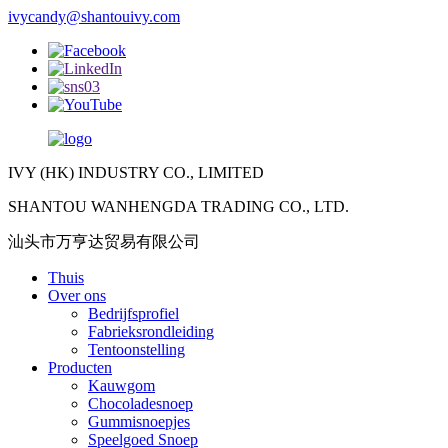
ivycandy@shantouivy.com
IVY (HK) INDUSTRY CO., LIMITED
SHANTOU WANHENGDA TRADING CO., LTD.
汕头市万亨达贸易有限公司
Thuis
Over ons
Bedrijfsprofiel
Fabrieksrondleiding
Tentoonstelling
Producten
Kauwgom
Chocoladesnoep
Gummisnoepjes
Speelgoed Snoep