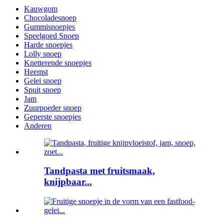
Kauwgom
Chocoladesnoep
Gummisnoepjes
Speelgoed Snoep
Harde snoepjes
Lolly snoep
Knetterende snoepjes
Heemst
Gelei snoep
Spuit snoep
Jam
Zuurpoeder snoep
Geperste snoepjes
Anderen
Tandpasta met fruitsmaak,
knijpbaar...