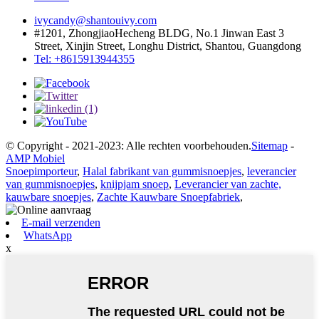
ivycandy@shantouivy.com
#1201, ZhongjiaoHecheng BLDG, No.1 Jinwan East 3
Street, Xinjin Street, Longhu District, Shantou, Guangdong
Tel: +8615913944355
© Copyright - 2021-2023: Alle rechten voorbehouden.
Sitemap
-
AMP Mobiel
Snoepimporteur
,
Halal fabrikant van gummisnoepjes
,
leverancier
van gummisnoepjes
,
knijpjam snoep
,
Leverancier van zachte,
kauwbare snoepjes
,
Zachte Kauwbare Snoepfabriek
,
E-mail verzenden
WhatsApp
x