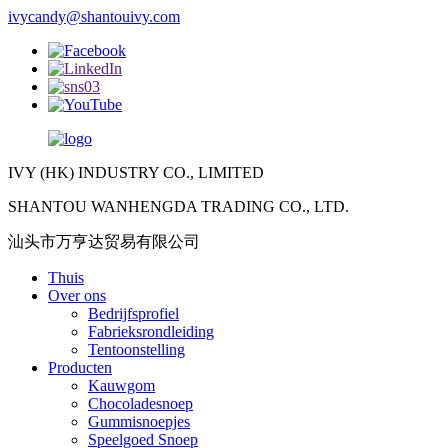
ivycandy@shantouivy.com
IVY (HK) INDUSTRY CO., LIMITED
SHANTOU WANHENGDA TRADING CO., LTD.
汕头市万亨达贸易有限公司
Thuis
Over ons
Bedrijfsprofiel
Fabrieksrondleiding
Tentoonstelling
Producten
Kauwgom
Chocoladesnoep
Gummisnoepjes
Speelgoed Snoep