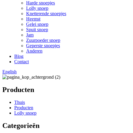
Harde snoepjes
Lolly snoep
Knetterende snoepjes
Heemst
Gelei snoep
Spuit snoep
Jam
Zuurpoeder snoep
Geperste snoepjes
Anderen
Blog
Contact
English
Producten
Thuis
Producten
Lolly snoep
Categorieën