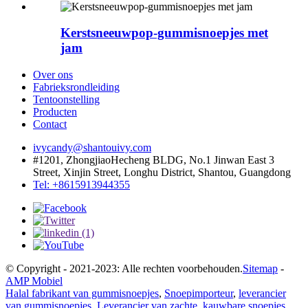
Kerstsneeuwpop-gummisnoepjes met
jam
Over ons
Fabrieksrondleiding
Tentoonstelling
Producten
Contact
ivycandy@shantouivy.com
#1201, ZhongjiaoHecheng BLDG, No.1 Jinwan East 3
Street, Xinjin Street, Longhu District, Shantou, Guangdong
Tel: +8615913944355
© Copyright - 2021-2023: Alle rechten voorbehouden.
Sitemap
-
AMP Mobiel
Halal fabrikant van gummisnoepjes
,
Snoepimporteur
,
leverancier
van gummisnoepjes
,
Leverancier van zachte, kauwbare snoepjes
,