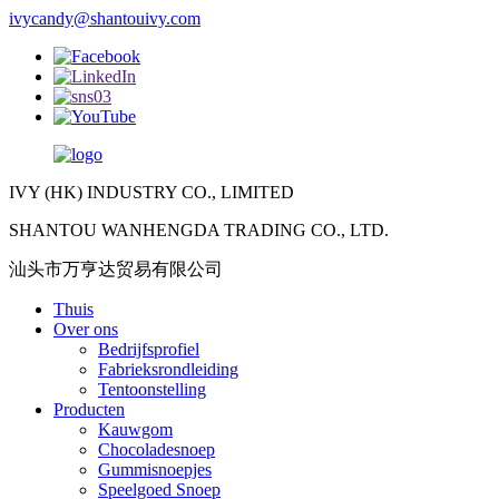
ivycandy@shantouivy.com
IVY (HK) INDUSTRY CO., LIMITED
SHANTOU WANHENGDA TRADING CO., LTD.
汕头市万亨达贸易有限公司
Thuis
Over ons
Bedrijfsprofiel
Fabrieksrondleiding
Tentoonstelling
Producten
Kauwgom
Chocoladesnoep
Gummisnoepjes
Speelgoed Snoep