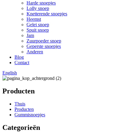
Harde snoepjes
Lolly snoep
Knetterende snoepjes
Heemst
Gelei snoep
Spuit snoep
Jam
Zuurpoeder snoep
Geperste snoepjes
Anderen
Blog
Contact
English
Producten
Thuis
Producten
Gummisnoepjes
Categorieën