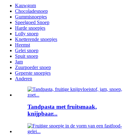
Kauwgom
Chocoladesnoep
Gummisnoepjes
Speelgoed Snoep
Harde snoepjes
Lolly snoep
Knetterende snoepjes
Heemst
Gelei snoep
Spuit snoep
Jam
Zuurpoeder snoep
Geperste snoepjes
Anderen
Tandpasta met fruitsmaak,
knijpbaar...