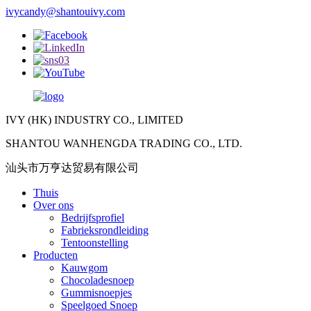
ivycandy@shantouivy.com
IVY (HK) INDUSTRY CO., LIMITED
SHANTOU WANHENGDA TRADING CO., LTD.
汕头市万亨达贸易有限公司
Thuis
Over ons
Bedrijfsprofiel
Fabrieksrondleiding
Tentoonstelling
Producten
Kauwgom
Chocoladesnoep
Gummisnoepjes
Speelgoed Snoep