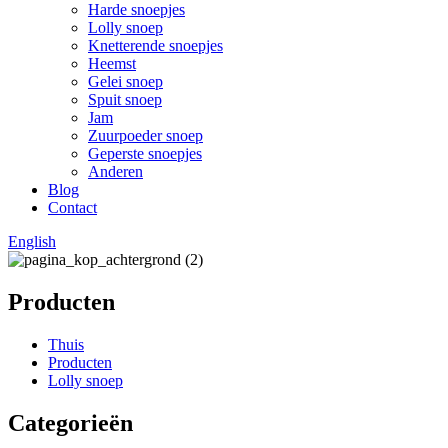
Harde snoepjes
Lolly snoep
Knetterende snoepjes
Heemst
Gelei snoep
Spuit snoep
Jam
Zuurpoeder snoep
Geperste snoepjes
Anderen
Blog
Contact
English
Producten
Thuis
Producten
Lolly snoep
Categorieën