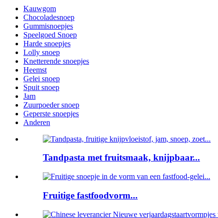
Kauwgom
Chocoladesnoep
Gummisnoepjes
Speelgoed Snoep
Harde snoepjes
Lolly snoep
Knetterende snoepjes
Heemst
Gelei snoep
Spuit snoep
Jam
Zuurpoeder snoep
Geperste snoepjes
Anderen
Tandpasta met fruitsmaak, knijpbaar...
Fruitige fastfoodvorm...