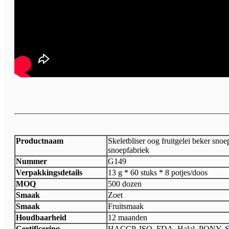
Productnaam
Skeletbliser oog fruitgelei beker sno
snoepfabriek
Nummer
G149
Verpakkingsdetails
13 g * 60 stuks * 8 potjes/doos
MOQ
500 dozen
Smaak
Zoet
Smaak
Fruitsmaak
Houdbaarheid
12 maanden
Certificering
HACCP, ISO, FDA, Halal, PONY, 