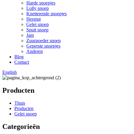
Harde snoepjes
Lolly snoep
Knetterende snoepjes
Heemst
Gelei snoep
Spuit snoep
Jam
Zuurpoeder snoep
Geperste snoepjes
Anderen
Blog
Contact
English
Producten
Thuis
Producten
Gelei snoep
Categorieën