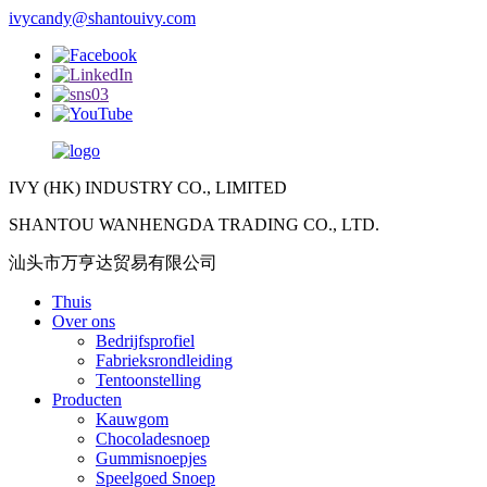
ivycandy@shantouivy.com
IVY (HK) INDUSTRY CO., LIMITED
SHANTOU WANHENGDA TRADING CO., LTD.
汕头市万亨达贸易有限公司
Thuis
Over ons
Bedrijfsprofiel
Fabrieksrondleiding
Tentoonstelling
Producten
Kauwgom
Chocoladesnoep
Gummisnoepjes
Speelgoed Snoep