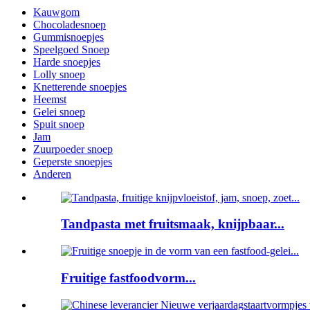
Kauwgom
Chocoladesnoep
Gummisnoepjes
Speelgoed Snoep
Harde snoepjes
Lolly snoep
Knetterende snoepjes
Heemst
Gelei snoep
Spuit snoep
Jam
Zuurpoeder snoep
Geperste snoepjes
Anderen
Tandpasta met fruitsmaak, knijpbaar...
Fruitige fastfoodvorm...