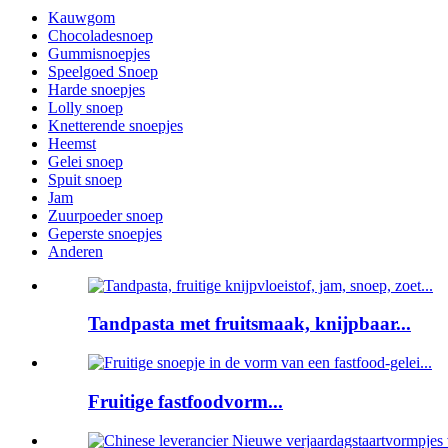
Kauwgom
Chocoladesnoep
Gummisnoepjes
Speelgoed Snoep
Harde snoepjes
Lolly snoep
Knetterende snoepjes
Heemst
Gelei snoep
Spuit snoep
Jam
Zuurpoeder snoep
Geperste snoepjes
Anderen
Tandpasta met fruitsmaak, knijpbaar...
Fruitige fastfoodvorm...