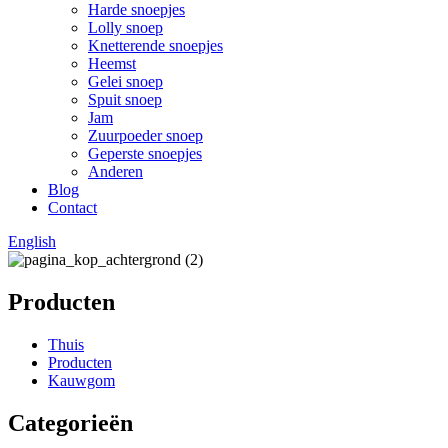
Harde snoepjes
Lolly snoep
Knetterende snoepjes
Heemst
Gelei snoep
Spuit snoep
Jam
Zuurpoeder snoep
Geperste snoepjes
Anderen
Blog
Contact
English
Producten
Thuis
Producten
Kauwgom
Categorieën