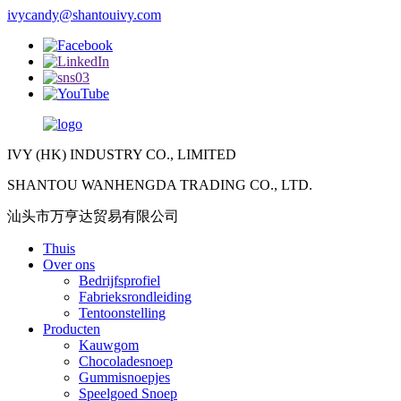
ivycandy@shantouivy.com
IVY (HK) INDUSTRY CO., LIMITED
SHANTOU WANHENGDA TRADING CO., LTD.
汕头市万亨达贸易有限公司
Thuis
Over ons
Bedrijfsprofiel
Fabrieksrondleiding
Tentoonstelling
Producten
Kauwgom
Chocoladesnoep
Gummisnoepjes
Speelgoed Snoep