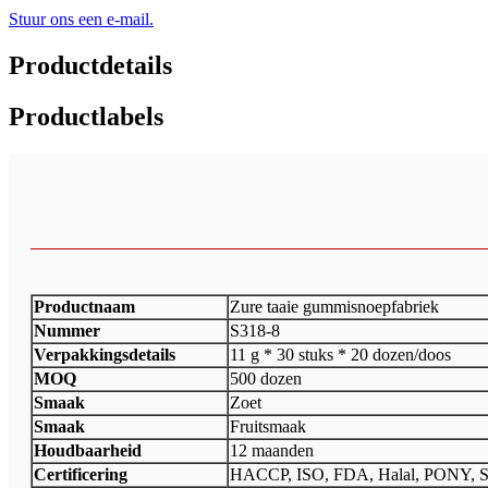
Stuur ons een e-mail.
Productdetails
Productlabels
Productnaam
Zure taaie gummisnoepfabriek
Nummer
S318-8
Verpakkingsdetails
11 g * 30 stuks * 20 dozen/doos
MOQ
500 dozen
Smaak
Zoet
Smaak
Fruitsmaak
Houdbaarheid
12 maanden
Certificering
HACCP, ISO, FDA, Halal, PONY, 