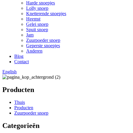
Harde snoepjes
Lolly snoep
Knetterende snoepjes
Heemst
Gelei snoep
Spuit snoep
Jam
Zuurpoeder snoep
Geperste snoepjes
Anderen
Blog
Contact
English
Producten
Thuis
Producten
Zuurpoeder snoep
Categorieën