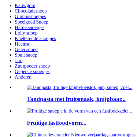
Kauwgom
Chocoladesnoep
Gummisnoepjes
Speelgoed Snoep
Harde snoepjes
Lolly snoep
Knetterende snoepjes
Heemst
Gelei snoep
Spuit snoep
Jam
Zuurpoeder snoep
Geperste snoepjes
Anderen
Tandpasta met fruitsmaak, knijpbaar...
Fruitige fastfoodvorm...