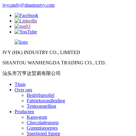
ivycandy@shantouivy.com
IVY (HK) INDUSTRY CO., LIMITED
SHANTOU WANHENGDA TRADING CO., LTD.
汕头市万亨达贸易有限公司
Thuis
Over ons
Bedrijfsprofiel
Fabrieksrondleiding
Tentoonstelling
Producten
Kauwgom
Chocoladesnoep
Gummisnoepjes
Speelgoed Snoep