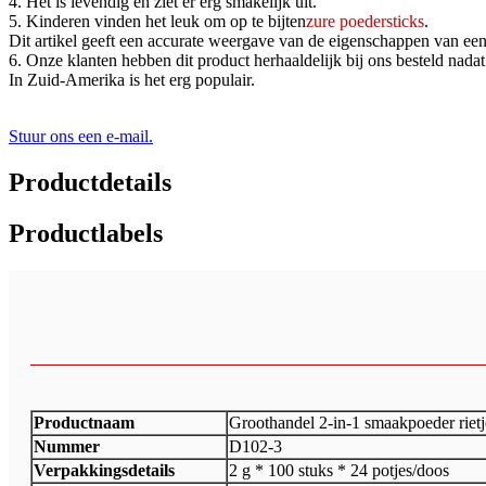
4. Het is levendig en ziet er erg smakelijk uit.
5. Kinderen vinden het leuk om op te bijten
zure poedersticks
.
Dit artikel geeft een accurate weergave van de eigenschappen van een 
6. Onze klanten hebben dit product herhaaldelijk bij ons besteld nad
In Zuid-Amerika is het erg populair.
Stuur ons een e-mail.
Productdetails
Productlabels
Productnaam
Groothandel 2-in-1 smaakpoeder riet
Nummer
D102-3
Verpakkingsdetails
2 g * 100 stuks * 24 potjes/doos