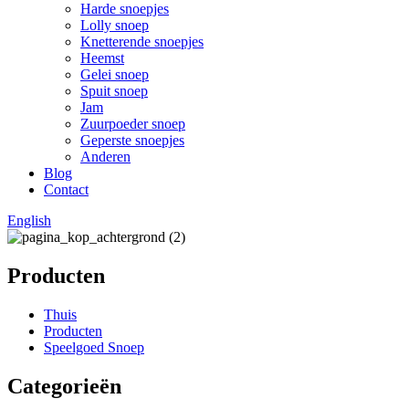
Harde snoepjes
Lolly snoep
Knetterende snoepjes
Heemst
Gelei snoep
Spuit snoep
Jam
Zuurpoeder snoep
Geperste snoepjes
Anderen
Blog
Contact
English
Producten
Thuis
Producten
Speelgoed Snoep
Categorieën