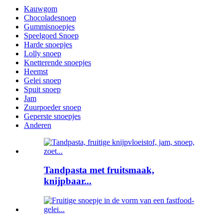
Kauwgom
Chocoladesnoep
Gummisnoepjes
Speelgoed Snoep
Harde snoepjes
Lolly snoep
Knetterende snoepjes
Heemst
Gelei snoep
Spuit snoep
Jam
Zuurpoeder snoep
Geperste snoepjes
Anderen
Tandpasta met fruitsmaak,
knijpbaar...