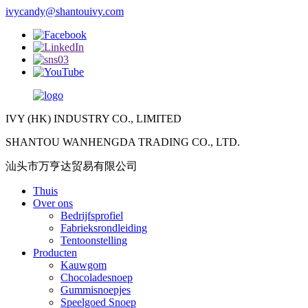
ivycandy@shantouivy.com
IVY (HK) INDUSTRY CO., LIMITED
SHANTOU WANHENGDA TRADING CO., LTD.
汕头市万亨达贸易有限公司
Thuis
Over ons
Bedrijfsprofiel
Fabrieksrondleiding
Tentoonstelling
Producten
Kauwgom
Chocoladesnoep
Gummisnoepjes
Speelgoed Snoep