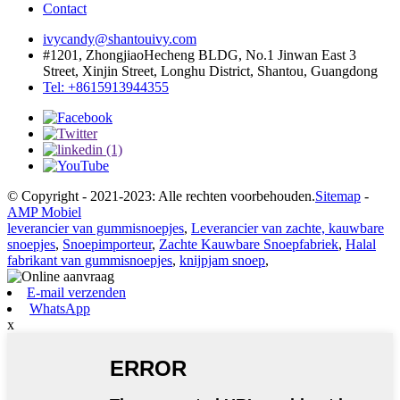
Contact
ivycandy@shantouivy.com
#1201, ZhongjiaoHecheng BLDG, No.1 Jinwan East 3
Street, Xinjin Street, Longhu District, Shantou, Guangdong
Tel: +8615913944355
© Copyright - 2021-2023: Alle rechten voorbehouden.
Sitemap
-
AMP Mobiel
leverancier van gummisnoepjes
,
Leverancier van zachte, kauwbare
snoepjes
,
Snoepimporteur
,
Zachte Kauwbare Snoepfabriek
,
Halal
fabrikant van gummisnoepjes
,
knijpjam snoep
,
E-mail verzenden
WhatsApp
x