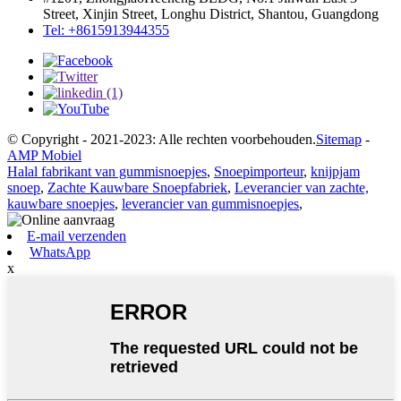
Street, Xinjin Street, Longhu District, Shantou, Guangdong
Tel: +8615913944355
© Copyright - 2021-2023: Alle rechten voorbehouden.
Sitemap
-
AMP Mobiel
Halal fabrikant van gummisnoepjes
,
Snoepimporteur
,
knijpjam
snoep
,
Zachte Kauwbare Snoepfabriek
,
Leverancier van zachte,
kauwbare snoepjes
,
leverancier van gummisnoepjes
,
E-mail verzenden
WhatsApp
x