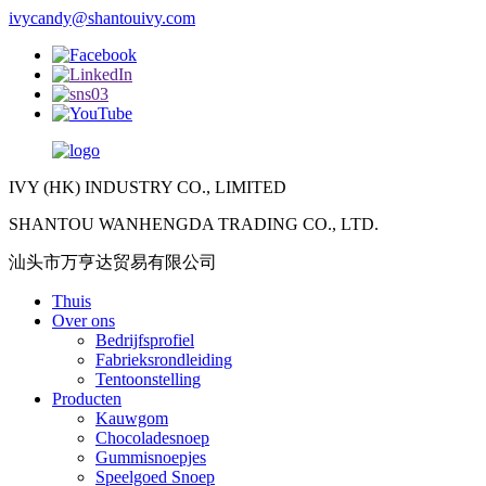
ivycandy@shantouivy.com
IVY (HK) INDUSTRY CO., LIMITED
SHANTOU WANHENGDA TRADING CO., LTD.
汕头市万亨达贸易有限公司
Thuis
Over ons
Bedrijfsprofiel
Fabrieksrondleiding
Tentoonstelling
Producten
Kauwgom
Chocoladesnoep
Gummisnoepjes
Speelgoed Snoep