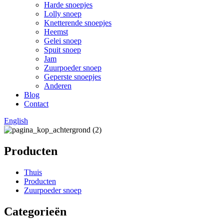
Harde snoepjes
Lolly snoep
Knetterende snoepjes
Heemst
Gelei snoep
Spuit snoep
Jam
Zuurpoeder snoep
Geperste snoepjes
Anderen
Blog
Contact
English
Producten
Thuis
Producten
Zuurpoeder snoep
Categorieën