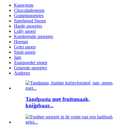
Kauwgom
Chocoladesnoep
Gummisnoepjes
Speelgoed Snoep
Harde snoepjes
Lolly snoep
Knetterende snoepjes
Heemst
Gelei snoep
Spuit snoep
Jam
Zuurpoeder snoep
Geperste snoepjes
Anderen
Tandpasta met fruitsmaak,
knijpbaar...