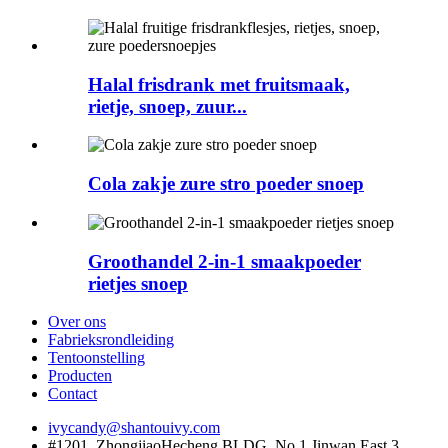
Halal frisdrank met fruitsmaak,
rietje, snoep, zuur...
Cola zakje zure stro poeder snoep
Groothandel 2-in-1 smaakpoeder
rietjes snoep
Over ons
Fabrieksrondleiding
Tentoonstelling
Producten
Contact
ivycandy@shantouivy.com
#1201, ZhongjiaoHecheng BLDG, No.1 Jinwan East 3