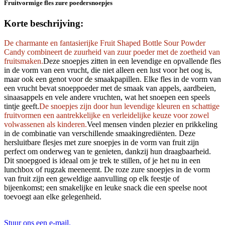
Fruitvormige fles zure poedersnoepjes
Korte beschrijving:
De charmante en fantasierijke Fruit Shaped Bottle Sour Powder
Candy combineert de zuurheid van zuur poeder met de zoetheid van
fruitsmaken.
Deze snoepjes zitten in een levendige en opvallende fles
in de vorm van een vrucht, die niet alleen een lust voor het oog is,
maar ook een genot voor de smaakpapillen. Elke fles in de vorm van
een vrucht bevat snoeppoeder met de smaak van appels, aardbeien,
sinaasappels en vele andere vruchten, wat het snoepen een speels
tintje geeft.
De snoepjes zijn door hun levendige kleuren en schattige
fruitvormen een aantrekkelijke en verleidelijke keuze voor zowel
volwassenen als kinderen.
Veel mensen vinden plezier en prikkeling
in de combinatie van verschillende smaakingrediënten. Deze
hersluitbare flesjes met zure snoepjes in de vorm van fruit zijn
perfect om onderweg van te genieten, dankzij hun draagbaarheid.
Dit snoepgoed is ideaal om je trek te stillen, of je het nu in een
lunchbox of rugzak meeneemt. De roze zure snoepjes in de vorm
van fruit zijn een geweldige aanvulling op elk feestje of
bijeenkomst; een smakelijke en leuke snack die een speelse noot
toevoegt aan elke gelegenheid.
Stuur ons een e-mail.